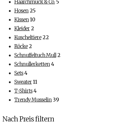
Haarchmuck & Co.
5
Hosen
25
Kissen
10
Kleider
2
Kuscheltiere
22
Röcke
2
Schnuffeltuch Mull
2
Schnullerketten
4
Sets
4
Sweater
11
T-Shirts
4
Trendy Musselin
39
Nach Preis filtern