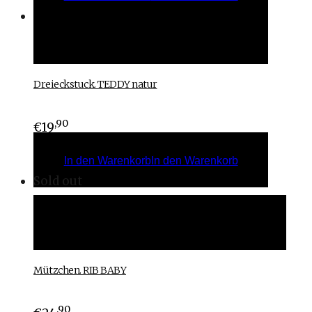
In den Warenkorb
In den Warenkorb
Dreieckstuck. TEDDY natur
,90
€
19
In den Warenkorb
In den Warenkorb
Sold out
Ausführung wählen
Ausführung wählen
Mützchen. RIB BABY
,90