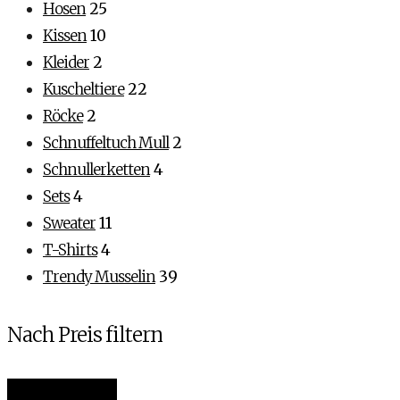
Hosen
25
Kissen
10
Kleider
2
Kuscheltiere
22
Röcke
2
Schnuffeltuch Mull
2
Schnullerketten
4
Sets
4
Sweater
11
T-Shirts
4
Trendy Musselin
39
Nach Preis filtern
Min.
Max.