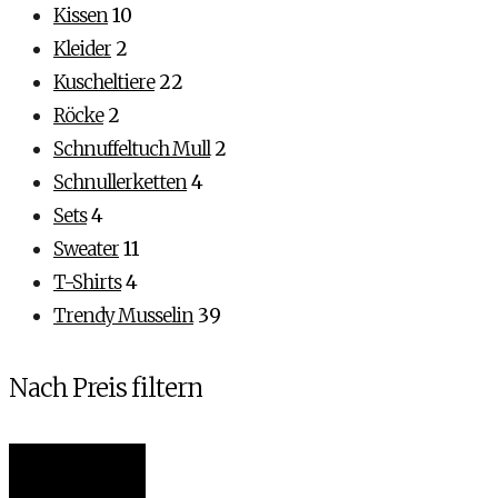
Kissen
10
Kleider
2
Kuscheltiere
22
Röcke
2
Schnuffeltuch Mull
2
Schnullerketten
4
Sets
4
Sweater
11
T-Shirts
4
Trendy Musselin
39
Nach Preis filtern
Min.
Max.
Filter
Preis
Preis