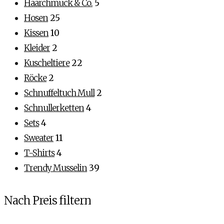
Haarchmuck & Co.
5
Hosen
25
Kissen
10
Kleider
2
Kuscheltiere
22
Röcke
2
Schnuffeltuch Mull
2
Schnullerketten
4
Sets
4
Sweater
11
T-Shirts
4
Trendy Musselin
39
Nach Preis filtern