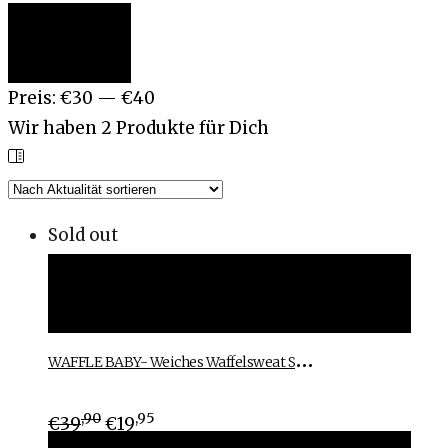
Min.
Max.
Filter
Preis
Preis
Preis:
€30
—
€40
Wir haben
2
Produkte für Dich
Sold out
Ausführung wählen
Ausführung wählen
W
AFFLE BABY- Weiches Waffelsweat Shirt mit kleiner smile Stickerei in caramel
,90
,95
€
39
€
19