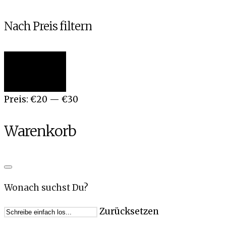
Nach Preis filtern
Min.
Max.
Filter
Preis
Preis
Preis:
€20
—
€30
Warenkorb
Wonach suchst Du?
Zurücksetzen