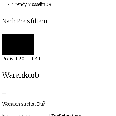
Trendy Musselin
39
Nach Preis filtern
Min.
Max.
Filter
Preis
Preis
Preis:
€20
—
€30
Warenkorb
Wonach suchst Du?