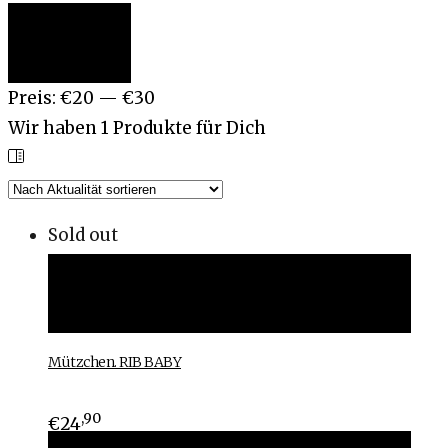
Min.
Max.
Filter
Preis
Preis
Preis:
€20
—
€30
Wir haben
1
Produkte für Dich
Sold out
Ausführung wählen
Ausführung wählen
Mützchen. RIB BABY
,90
€
24