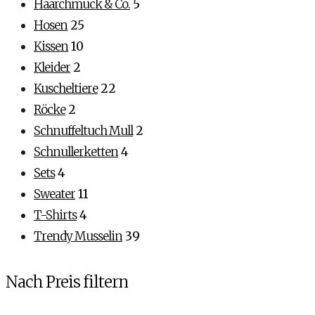
Haarchmuck & Co.
5
Hosen
25
Kissen
10
Kleider
2
Kuscheltiere
22
Röcke
2
Schnuffeltuch Mull
2
Schnullerketten
4
Sets
4
Sweater
11
T-Shirts
4
Trendy Musselin
39
Nach Preis filtern