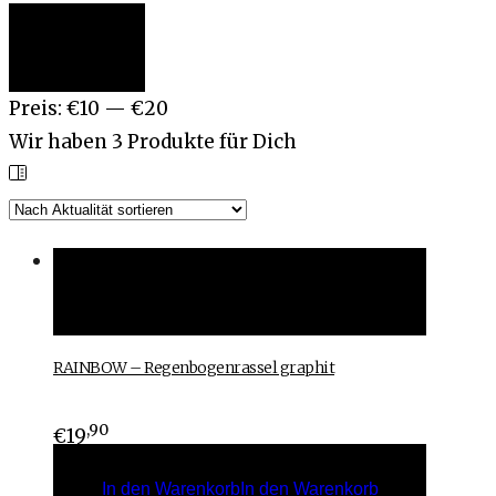
Min.
Max.
Filter
Preis
Preis
Preis:
€10
—
€20
Wir haben
3
Produkte für Dich
In den Warenkorb
In den Warenkorb
RAINBOW – Regenbogenrassel graphit
,90
€
19
In den Warenkorb
In den Warenkorb