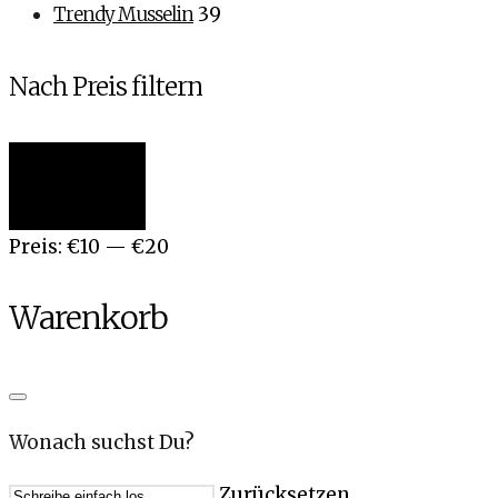
Trendy Musselin
39
Nach Preis filtern
Min.
Max.
Filter
Preis
Preis
Preis:
€10
—
€20
Warenkorb
Wonach suchst Du?
Zurücksetzen