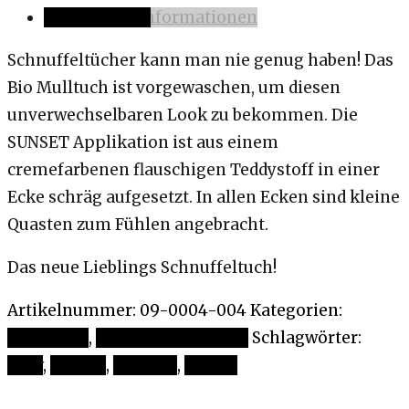
Zusätzliche Informationen
Schnuffeltücher kann man nie genug haben! Das
Bio Mulltuch ist vorgewaschen, um diesen
unverwechselbaren Look zu bekommen. Die
SUNSET Applikation ist aus einem
cremefarbenen flauschigen Teddystoff in einer
Ecke schräg aufgesetzt. In allen Ecken sind kleine
Quasten zum Fühlen angebracht.
Das neue Lieblings Schnuffeltuch!
Artikelnummer:
09-0004-004
Kategorien:
Greiflinge
,
Schnuffeltuch Mull
Schlagwörter:
Baby
,
Fühlen
,
Musslin
,
sunset