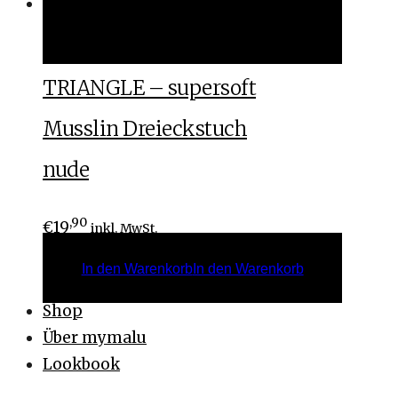
In den Warenkorb
In den Warenkorb
TRIANGLE – supersoft
Musslin Dreieckstuch
nude
,90
€
19
inkl. MwSt.
In den Warenkorb
In den Warenkorb
Shop
Über mymalu
Lookbook