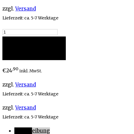
zzgl.
Versand
Lieferzeit: ca. 5-7 Werktage
SUNSET
-
BIO
In den Warenkorb
Musslin
Schnuffelstuch
,90
€
24
inkl. MwSt.
offwhite
zzgl.
Versand
Menge
Lieferzeit: ca. 5-7 Werktage
zzgl.
Versand
Lieferzeit: ca. 5-7 Werktage
Beschreibung