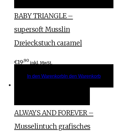
BABY TRIANGLE –
supersoft Musslin
Dreieckstuch caramel
,90
€
19
inkl. MwSt.
In den Warenkorb
In den Warenkorb
Weiterlesen
Weiterlesen
ALWAYS AND FOREVER –
Musselintuch grafisches