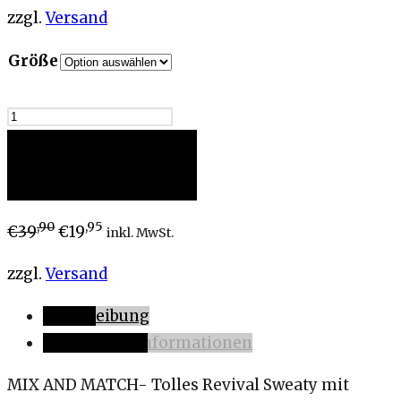
zzgl.
Versand
Größe
MIX
AND
MATCH.
In den Warenkorb
Sweatshirt
mit
,90
,95
€
39
€
19
inkl. MwSt.
Fledermausärmeln
zzgl.
Versand
hazel
Menge
Beschreibung
Zusätzliche Informationen
MIX AND MATCH- Tolles Revival Sweaty mit